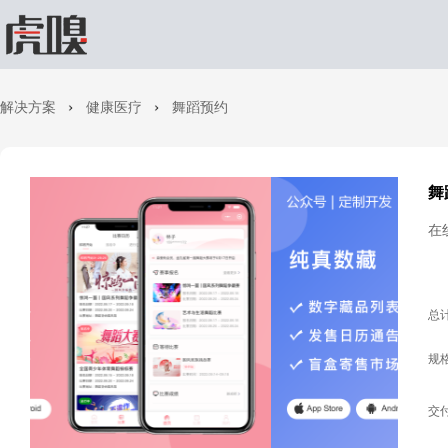
解决方案
健康医疗
舞蹈预约
舞
在
总
规
交