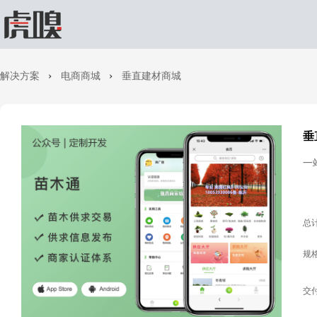
解决方案
电商商城
垂直建材商城
垂
一
总
规
交