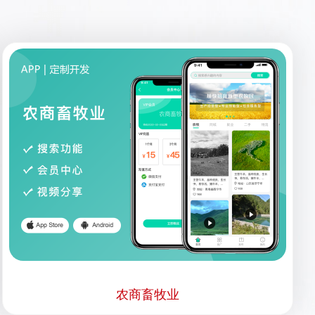
农商畜牧业