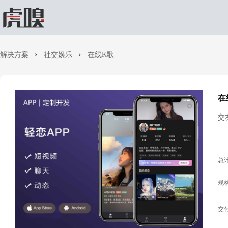
解决方案
社交娱乐
在线K歌
在
交
总
规
交