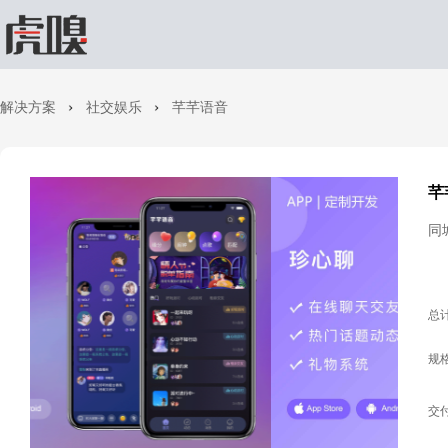
解决方案
社交娱乐
芊芊语音
芊
同
总
规
交