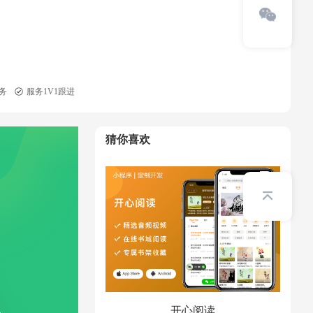
务
服务1V1跟进
猜你喜欢
开心阅读