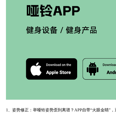
1、姿势修正：举哑铃姿势歪到离谱？
APP
自带“火眼金睛”